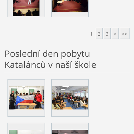
1
2
3
>
>>
Poslední den pobytu
Katalánců v naší škole