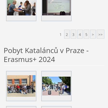
1
2
3
4
5
>
>>
Pobyt Katalánců v Praze -
Erasmus+ 2024