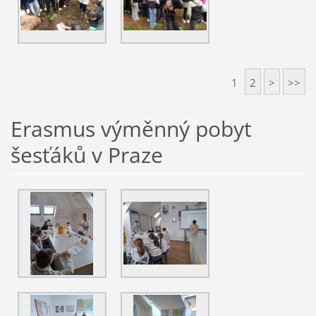
1
2
>
>>
Erasmus výměnný pobyt
šesťáků v Praze