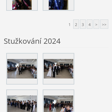
1
2
3
4
>
>>
Stužkování 2024