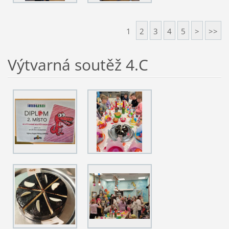
1
2
3
4
5
>
>>
Výtvarná soutěž 4.C