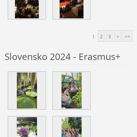
1
2
3
>
>>
Slovensko 2024 - Erasmus+