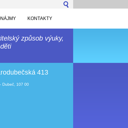
NÁJMY
KONTAKTY
itelský způsob výuky,
děti
tarodubečská 413
- Dubeč, 107 00