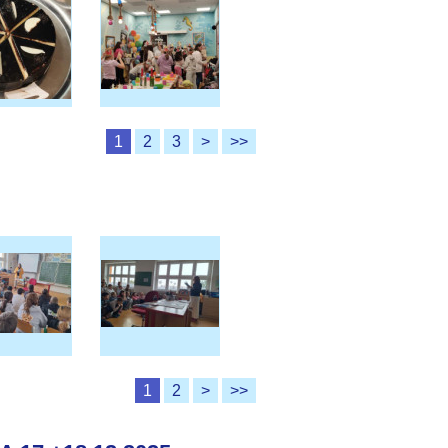
1
2
3
>
>>
1
2
>
>>