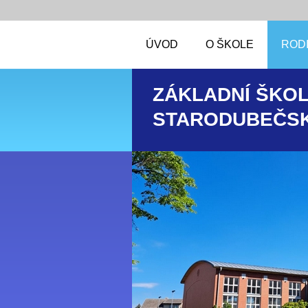
ÚVOD
O ŠKOLE
RODI
ZÁKLADNÍ ŠKOL
STARODUBEČSK