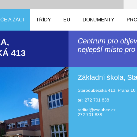
ČE A ŽÁCI
TŘÍDY
EU
DOKUMENTY
PRO
Centrum pro objev
A,
nejlepší místo pro 
Á 413
Základní škola, S
Starodubečská 413, Praha 10 
tel: 272 701 838
reditel@zsdubec.cz
272 701 838