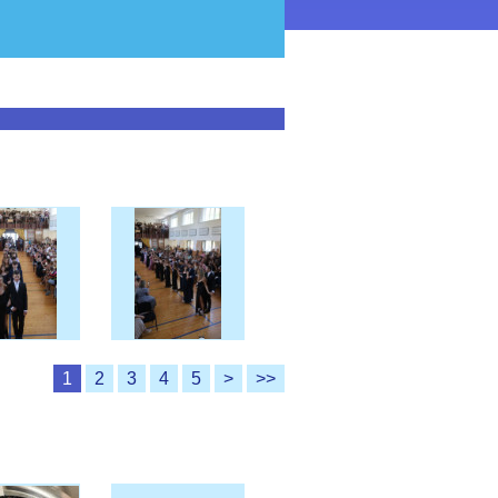
1
2
3
4
5
>
>>