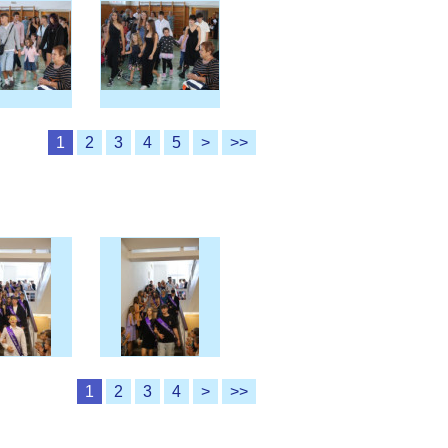
1
2
3
4
5
>
>>
1
2
3
4
>
>>