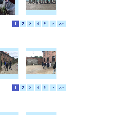
1
2
3
4
5
>
>>
1
2
3
4
5
>
>>