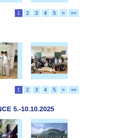
1
2
3
4
5
>
>>
1
2
3
4
5
>
>>
E 5.-10.10.2025