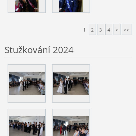
1
2
3
4
>
>>
Stužkování 2024