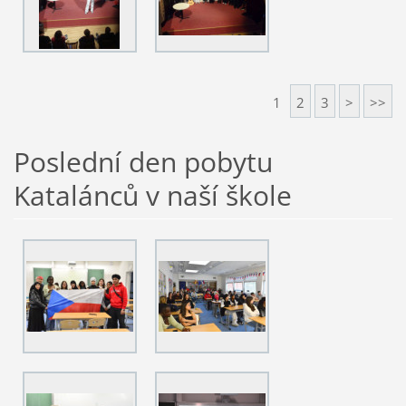
1
2
3
>
>>
Poslední den pobytu
Katalánců v naší škole