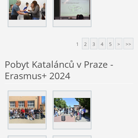
1
2
3
4
5
>
>>
Pobyt Katalánců v Praze -
Erasmus+ 2024