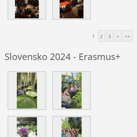
1
2
3
>
>>
Slovensko 2024 - Erasmus+