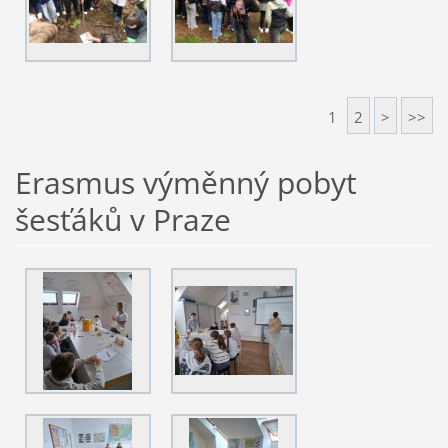
1
2
>
>>
Erasmus výměnný pobyt
šesťáků v Praze