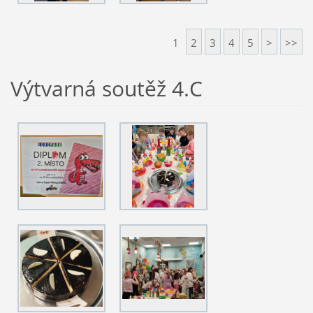
1
2
3
4
5
>
>>
Výtvarná soutěž 4.C