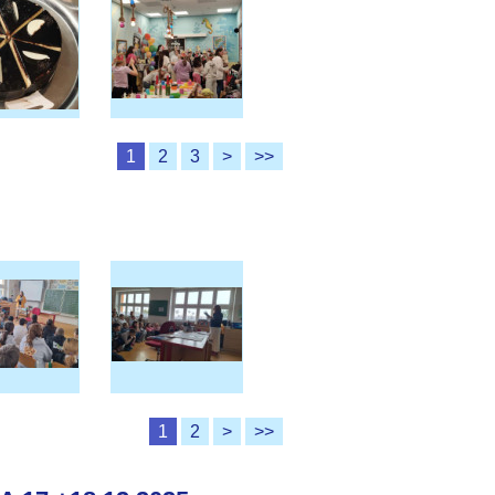
1
2
3
>
>>
1
2
>
>>