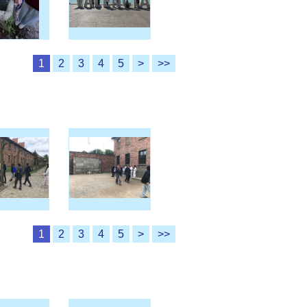
1
2
3
4
5
>
>>
1
2
3
4
5
>
>>