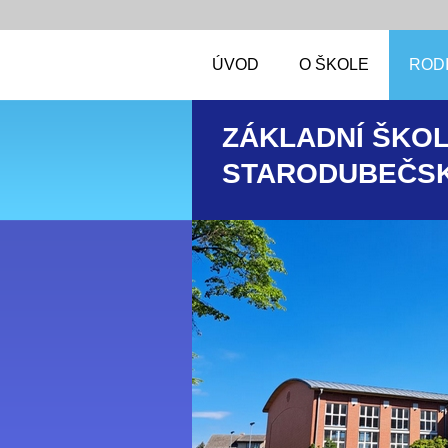
ÚVOD
O ŠKOLE
RODI
ZÁKLADNÍ ŠKOL
STARODUBEČSK