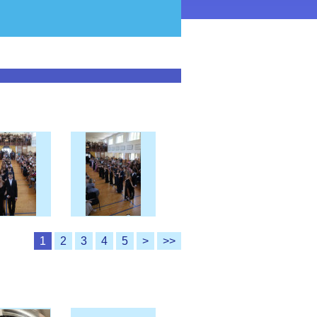
1
2
3
4
5
>
>>