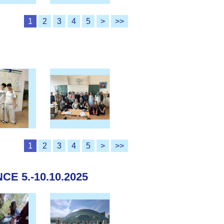
1
2
3
4
5
>
>>
1
2
3
4
5
>
>>
E 5.-10.10.2025