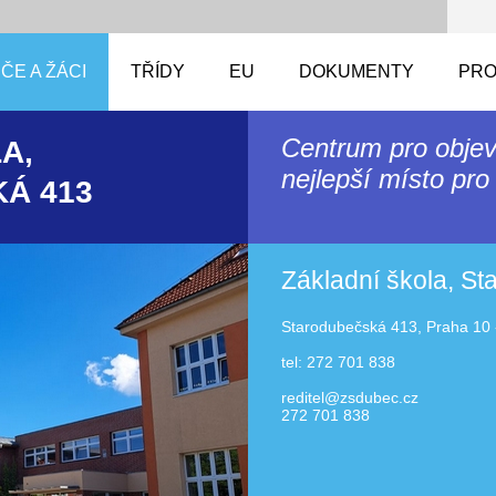
ČE A ŽÁCI
TŘÍDY
EU
DOKUMENTY
PRO
Centrum pro objev
A,
nejlepší místo pro 
Á 413
Základní škola, S
Starodubečská 413, Praha 10 
tel: 272 701 838
reditel@zsdubec.cz
272 701 838