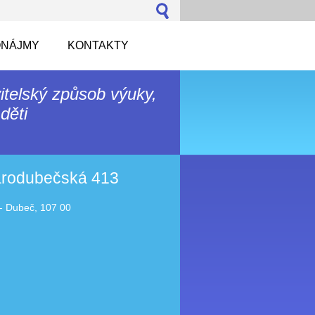
NÁJMY
KONTAKTY
itelský způsob výuky,
děti
tarodubečská 413
- Dubeč, 107 00