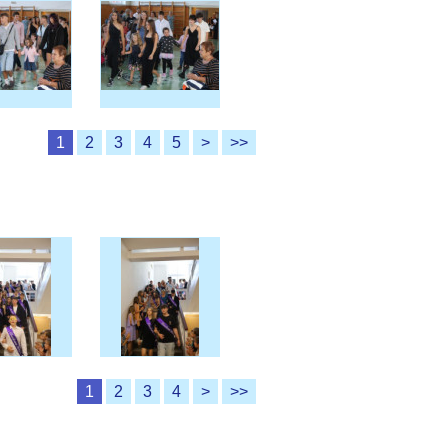
1
2
3
4
5
>
>>
1
2
3
4
>
>>