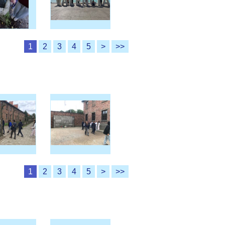
1
2
3
4
5
>
>>
1
2
3
4
5
>
>>