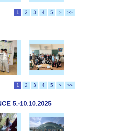
1
2
3
4
5
>
>>
1
2
3
4
5
>
>>
E 5.-10.10.2025