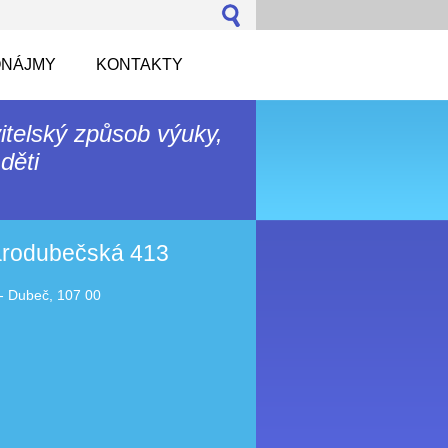
NÁJMY
KONTAKTY
itelský způsob výuky,
děti
tarodubečská 413
- Dubeč, 107 00