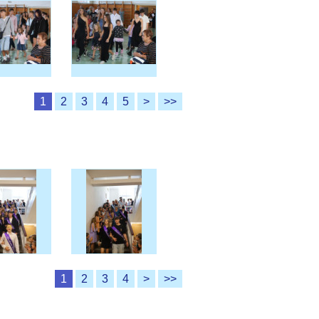
1
2
3
4
5
>
>>
1
2
3
4
>
>>