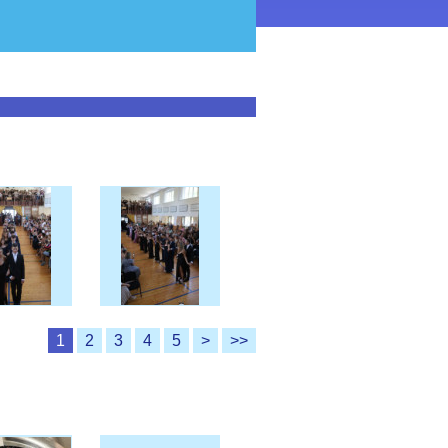
1
2
3
4
5
>
>>