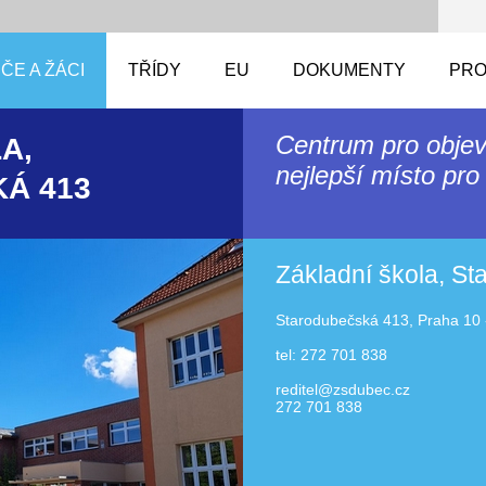
ČE A ŽÁCI
TŘÍDY
EU
DOKUMENTY
PRO
Centrum pro objev
A,
nejlepší místo pro 
Á 413
Základní škola, S
Starodubečská 413, Praha 10 
tel: 272 701 838
reditel@zsdubec.cz
272 701 838