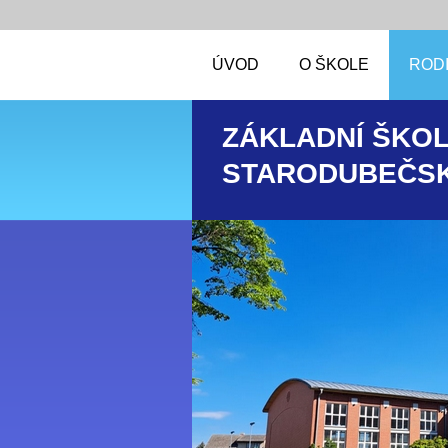
ÚVOD
O ŠKOLE
RODI
ZÁKLADNÍ ŠKOL
STARODUBEČSK