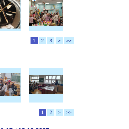
1
2
3
>
>>
1
2
>
>>