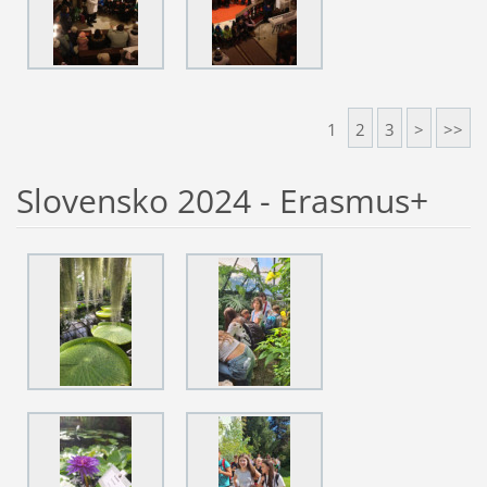
1
2
3
>
>>
Slovensko 2024 - Erasmus+