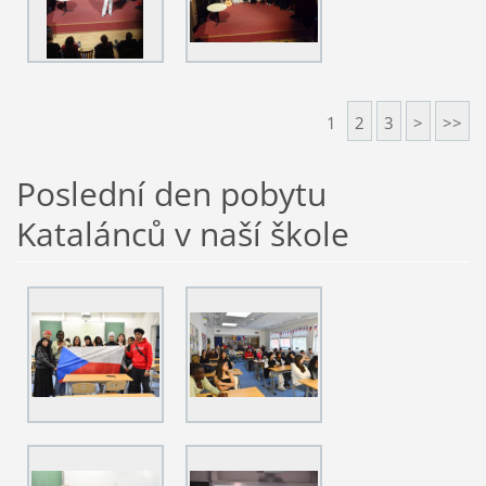
1
2
3
>
>>
Poslední den pobytu
Katalánců v naší škole