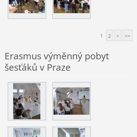
1
2
>
>>
Erasmus výměnný pobyt
šesťáků v Praze