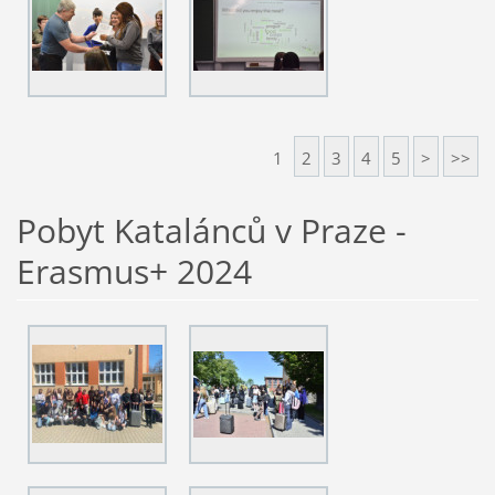
1
2
3
4
5
>
>>
Pobyt Katalánců v Praze -
Erasmus+ 2024