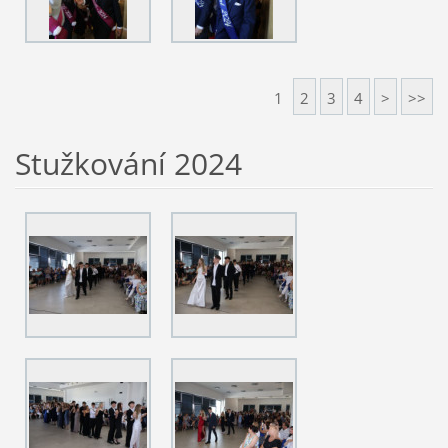
1
2
3
4
>
>>
Stužkování 2024