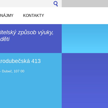
NÁJMY
KONTAKTY
itelský způsob výuky,
děti
tarodubečská 413
- Dubeč, 107 00