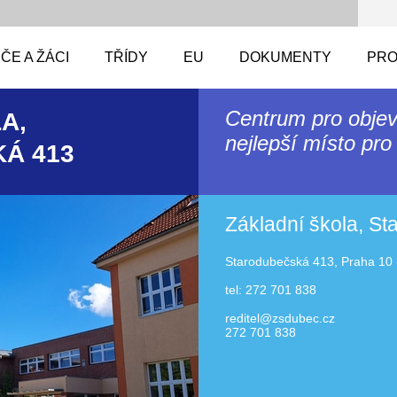
ČE A ŽÁCI
TŘÍDY
EU
DOKUMENTY
PRO
Centrum pro objev
A,
nejlepší místo pro 
Á 413
Základní škola, S
Starodubečská 413, Praha 10 
tel: 272 701 838
reditel@zsdubec.cz
272 701 838