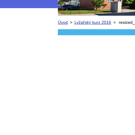
Úvod
>
Lyžařský kurz 2016
>
resized