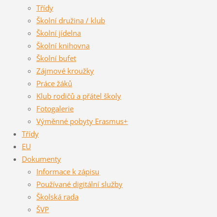
Třídy
Školní družina / klub
Školní jídelna
Školní knihovna
Školní bufet
Zájmové kroužky
Práce žáků
Klub rodičů a přátel školy
Fotogalerie
Výměnné pobyty Erasmus+
Třídy
EU
Dokumenty
Informace k zápisu
Používané digitální služby
Školská rada
ŠVP