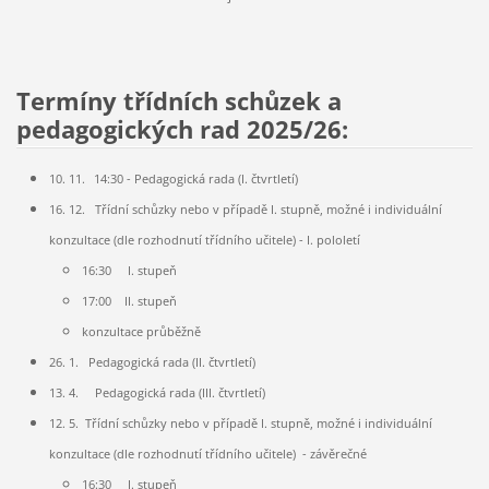
Termíny třídních schůzek a
pedagogických rad 2025/26:
10. 11.
14:30 - Pedagogická rada
(I. čtvrtletí)
16. 12. Třídní schůzky nebo v případě I. stupně, možné i individuální
konzultace (dle rozhodnutí třídního učitele) - I. pololetí
16:30 I. stupeň
17:00 II. stupeň
konzultace průběžně
26. 1. Pedagogická rada (II. čtvrtletí)
13. 4. Pedagogická rada (III. čtvrtletí)
12. 5.
Třídní schůzky nebo v případě I. stupně, možné i individuální
konzultace (dle rozhodnutí třídního učitele)
- závěrečné
16:30 I. stupeň