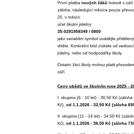
První platba
nových žáků
hotově v září 
záloha, následující měsíce pouze přev
25. v měsíci
účet školní jídelny:
35-0291958349 / 0800
jako variabilní symbol uvádějte přidělen
dítěte. Konkrétní kód získáte od vedoucí
jídelny, nebo od hodpodářky školy.
Ostatní žáci školy mohou platit převodem
září.
Ceny obědů ve školním roce 2025 - 2
I. skupina (6 - 10 let) - 30,50 Kč (záloha
Kč),
od 1.1.2026 - 32,50 Kč (záloha 650
II. skupina (11 - 14 let) - 34,50 Kč (zálo
Kč),
od 1.1.2026 - 36,50 Kč (záloha 730