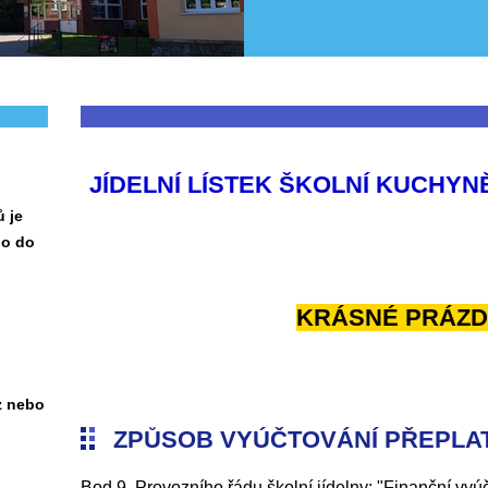
JÍDELNÍ LÍSTEK ŠKOLNÍ KUCHY
 je
no do
KRÁSNÉ PRÁZD
z
nebo
ZPŮSOB VYÚČTOVÁNÍ PŘEPLA
Bod 9. Provozního řádu školní jídelny: "Finanční vy