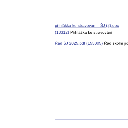
přihláška ke stravování - ŠJ (2).doc
(13312)
Přihláška ke stravování
Řád ŠJ 2025.pdf (155305)
Řád školní jí