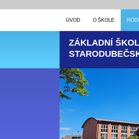
ÚVOD
O ŠKOLE
RODI
ZÁKLADNÍ ŠKOL
STARODUBEČSK