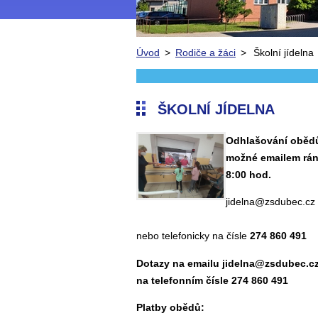
Úvod
>
Rodiče a žáci
>
Školní jídelna
ŠKOLNÍ JÍDELNA
Odhlašování obědů
možné emailem rá
8:00 hod.
jidelna@zsdubec.cz
nebo telefonicky na čísle
274 860 491
Dotazy
na emailu
jidelna@zsdubec.c
na telefonním čísle
274 860 491
Platby obědů: