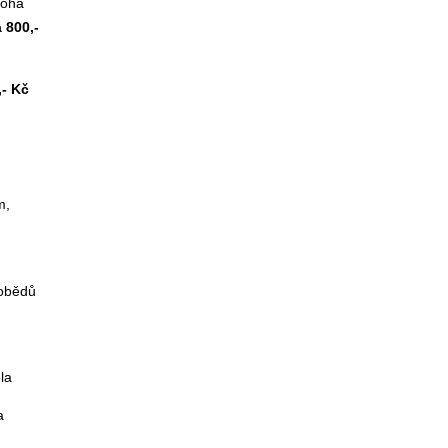
áloha
 800,-
,- Kč
m,
 obědů
la
a