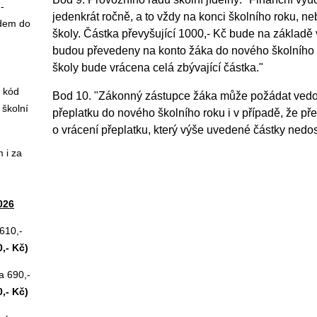
-
jedenkrát ročně, a to vždy na konci školního roku, 
odem do
školy. Částka převyšující 1000,- Kč bude na základě 
budou převedeny na konto žáka do nového školního 
školy bude vrácena celá zbývající částka."
ý kód
Bod 10. "Zákonný zástupce žáka může požádat vedouc
 školní
přeplatku do nového školního roku i v případě, že p
o vrácení přeplatku, který výše uvedené částky nedo
 i za
026
 610,-
,- Kč)
ha 690,-
,- Kč)