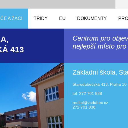
ČE A ŽÁCI
TŘÍDY
EU
DOKUMENTY
PRO
Centrum pro objev
A,
nejlepší místo pro 
Á 413
Základní škola, S
Starodubečská 413, Praha 10 
tel: 272 701 838
reditel@zsdubec.cz
272 701 838