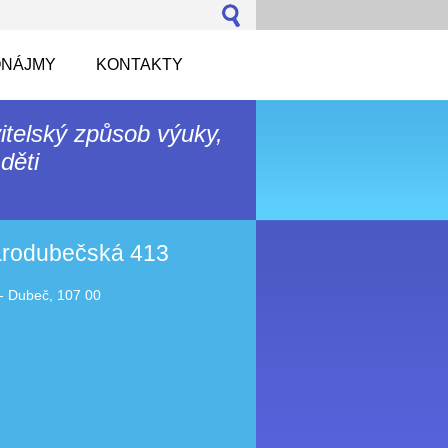
NÁJMY
KONTAKTY
itelský způsob výuky,
děti
tarodubečská 413
- Dubeč, 107 00