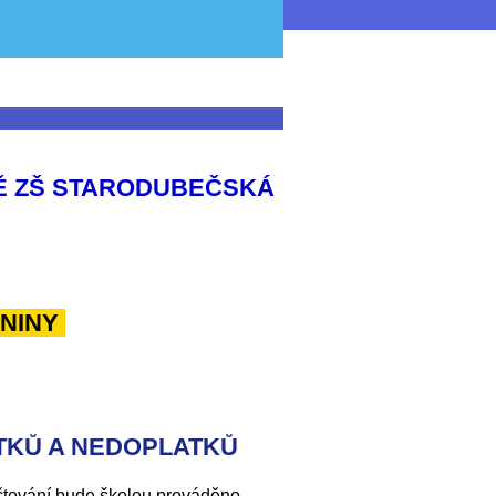
NĚ ZŠ STARODUBEČSKÁ
NINY
TKŮ A NEDOPLATKŮ
účtování bude školou prováděno