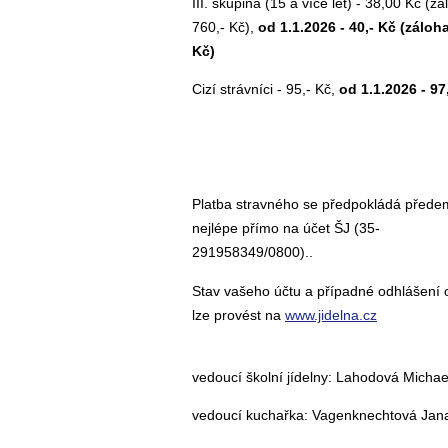
III. skupina (15 a více let) - 38,00 Kč (z
760,- Kč),
od 1.1.2026 - 40,- Kč (záloha
Kč)
Cizí strávníci - 95,- Kč,
od 1.1.2026 - 97
Platba stravného se předpokládá přede
nejlépe přímo na účet ŠJ (35-
291958349/0800)..
Stav vašeho účtu a případné odhlášení
lze provést na
www.jidelna.cz
vedoucí školní jídelny: Lahodová Michae
vedoucí kuchařka: Vagenknechtová Jan