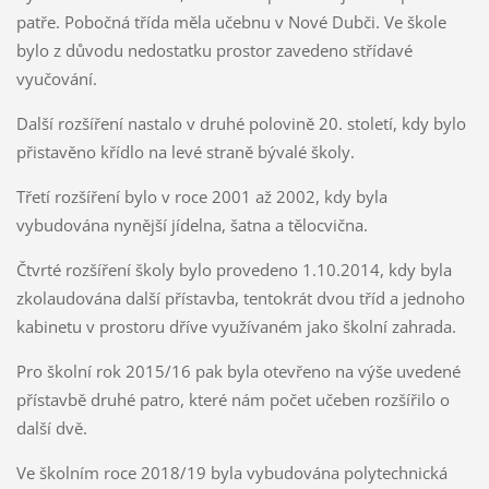
patře. Pobočná třída měla učebnu v Nové Dubči. Ve škole
bylo z důvodu nedostatku prostor zavedeno střídavé
vyučování.
Další rozšíření nastalo v druhé polovině 20. století, kdy bylo
přistavěno křídlo na levé straně bývalé školy.
Třetí rozšíření bylo v roce 2001 až 2002, kdy byla
vybudována nynější jídelna, šatna a tělocvična.
Čtvrté rozšíření školy bylo provedeno 1.10.2014, kdy byla
zkolaudována další přístavba, tentokrát dvou tříd a jednoho
kabinetu v prostoru dříve využívaném jako školní zahrada.
Pro školní rok 2015/16 pak byla otevřeno na výše uvedené
přístavbě druhé patro, které nám počet učeben rozšířilo o
další dvě.
Ve školním roce 2018/19 byla vybudována polytechnická