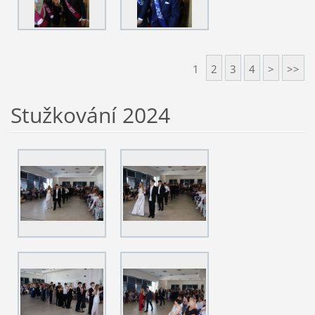
1
2
3
4
>
>>
Stužkování 2024