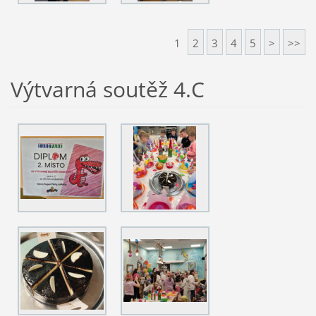
1
2
3
4
5
>
>>
Výtvarná soutěž 4.C