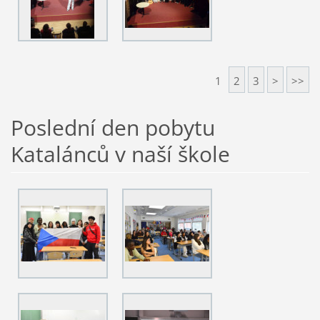
1
2
3
>
>>
Poslední den pobytu
Katalánců v naší škole