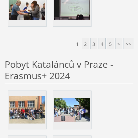
1
2
3
4
5
>
>>
Pobyt Katalánců v Praze -
Erasmus+ 2024