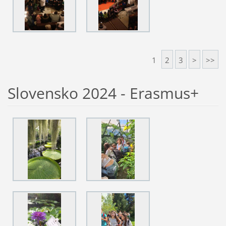
1
2
3
>
>>
Slovensko 2024 - Erasmus+