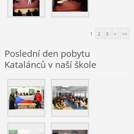
1
2
3
>
>>
Poslední den pobytu
Katalánců v naší škole