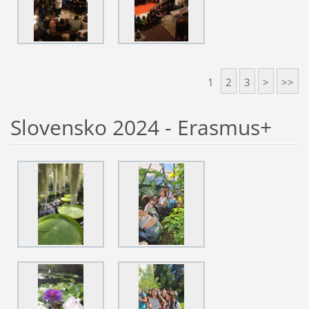
1
2
3
>
>>
Slovensko 2024 - Erasmus+