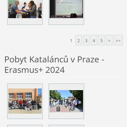
1
2
3
4
5
>
>>
Pobyt Katalánců v Praze -
Erasmus+ 2024