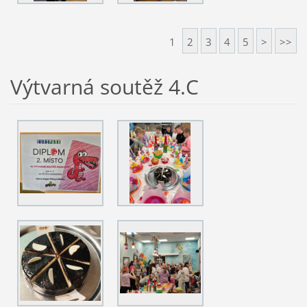
1
2
3
4
5
>
>>
Výtvarná soutěž 4.C