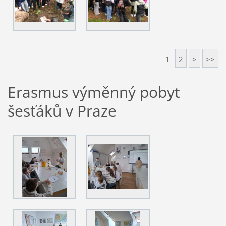
1
2
>
>>
Erasmus výměnný pobyt
šesťáků v Praze