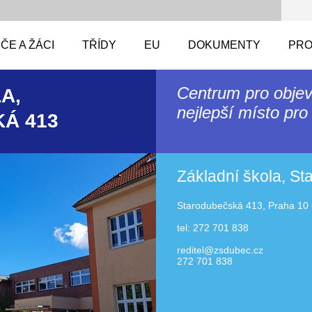
ČE A ŽÁCI
TŘÍDY
EU
DOKUMENTY
PRO
Centrum pro objev
A,
nejlepší místo pro 
Á 413
Základní škola, S
Starodubečská 413, Praha 10 
tel: 272 701 838
reditel@zsdubec.cz
272 701 838