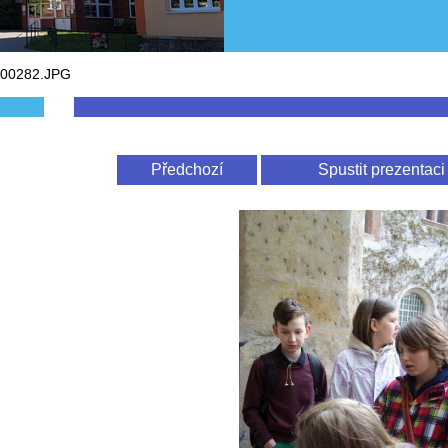
00282.JPG
Předchozí
Spustit prezentaci