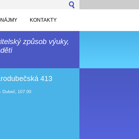
NÁJMY
KONTAKTY
itelský způsob výuky,
děti
tarodubečská 413
- Dubeč, 107 00