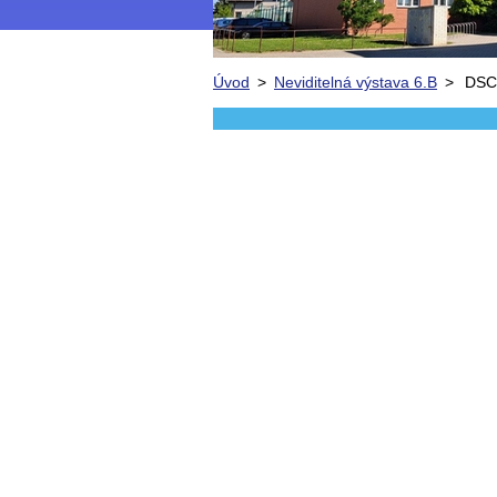
Úvod
>
Neviditelná výstava 6.B
>
DSC