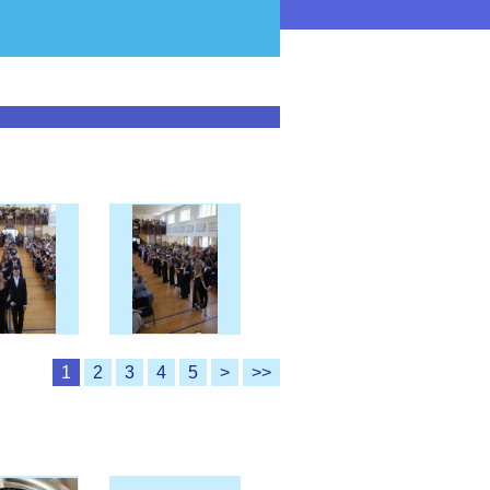
1
2
3
4
5
>
>>