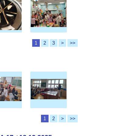
1
2
3
>
>>
1
2
>
>>