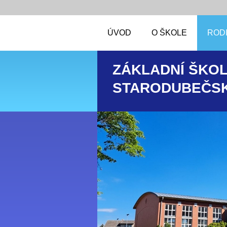
ÚVOD
O ŠKOLE
RODI
ZÁKLADNÍ ŠKOL
STARODUBEČSK