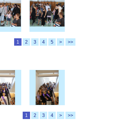
1
2
3
4
5
>
>>
1
2
3
4
>
>>