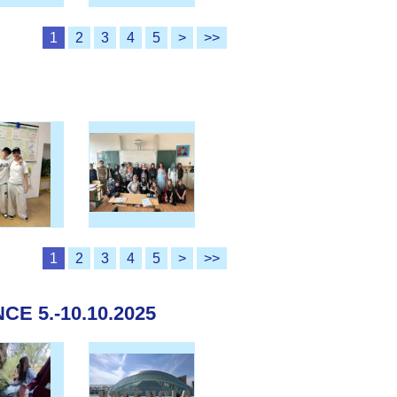
1
2
3
4
5
>
>>
1
2
3
4
5
>
>>
E 5.-10.10.2025