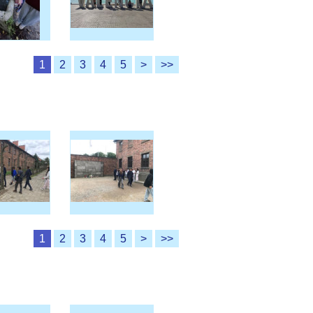
1
2
3
4
5
>
>>
1
2
3
4
5
>
>>