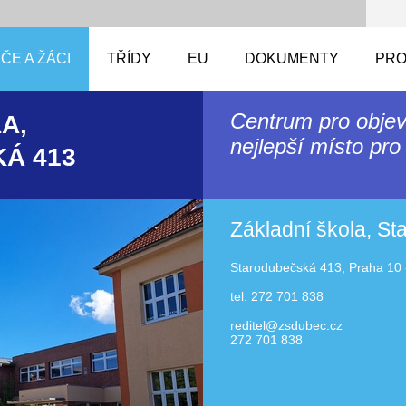
ČE A ŽÁCI
TŘÍDY
EU
DOKUMENTY
PRO
Centrum pro objev
A,
nejlepší místo pro 
Á 413
Základní škola, S
Starodubečská 413, Praha 10 
tel: 272 701 838
reditel@zsdubec.cz
272 701 838