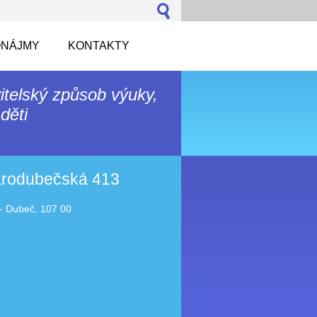
NÁJMY
KONTAKTY
itelský způsob výuky,
děti
tarodubečská 413
- Dubeč, 107 00