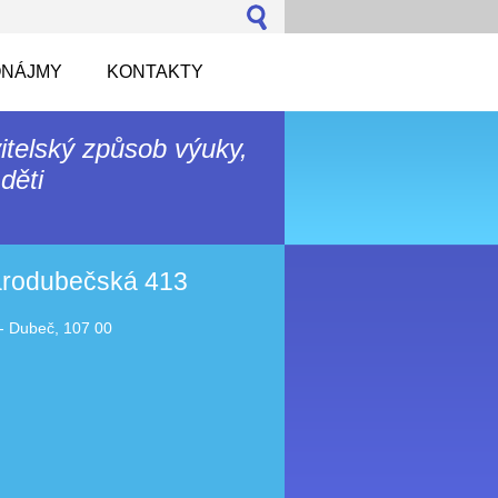
NÁJMY
KONTAKTY
itelský způsob výuky,
děti
tarodubečská 413
- Dubeč, 107 00