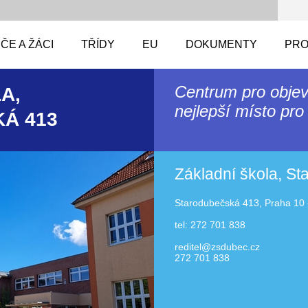
ČE A ŽÁCI
TŘÍDY
EU
DOKUMENTY
PRO
Centrum pro objev
A,
nejlepší místo pro 
Á 413
Základní škola, S
Starodubečská 413, Praha 10 
tel: 272 701 838
reditel@zsdubec.cz
272 701 838