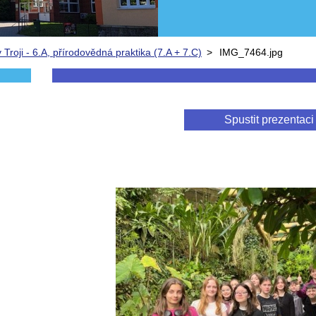
Troji - 6.A, přírodovědná praktika (7.A + 7.C)
>
IMG_7464.jpg
Spustit prezentaci