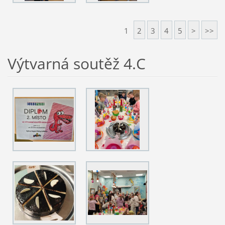
1
2
3
4
5
>
>>
Výtvarná soutěž 4.C