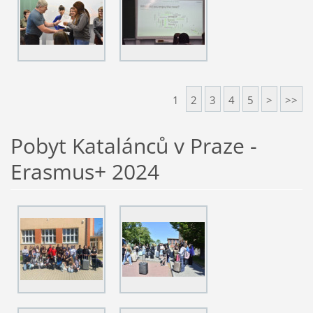
1
2
3
4
5
>
>>
Pobyt Katalánců v Praze -
Erasmus+ 2024