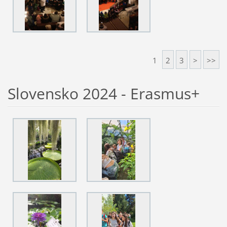
1
2
3
>
>>
Slovensko 2024 - Erasmus+