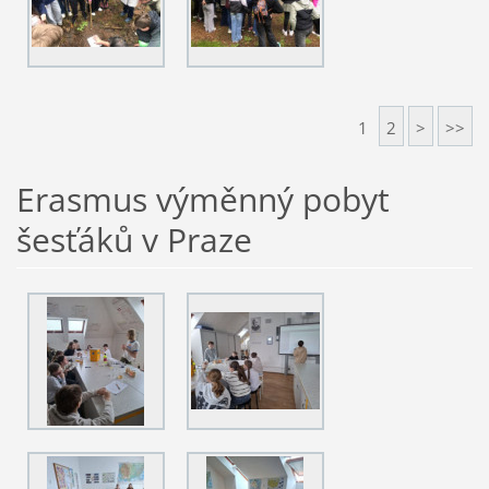
1
2
>
>>
Erasmus výměnný pobyt
šesťáků v Praze