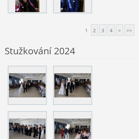
1
2
3
4
>
>>
Stužkování 2024