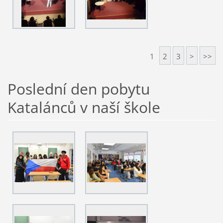
1
2
3
>
>>
Poslední den pobytu
Katalánců v naší škole