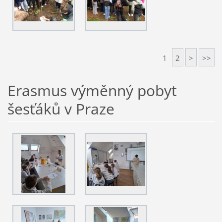
1
2
>
>>
Erasmus výměnný pobyt
šesťáků v Praze