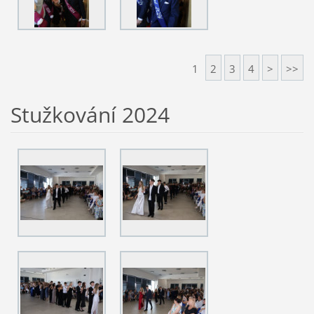
1
2
3
4
>
>>
Stužkování 2024