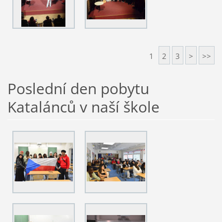
1
2
3
>
>>
Poslední den pobytu
Katalánců v naší škole