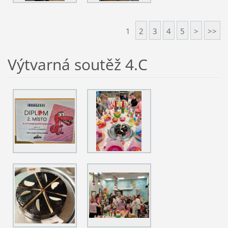
1
2
3
4
5
>
>>
Výtvarná soutěž 4.C