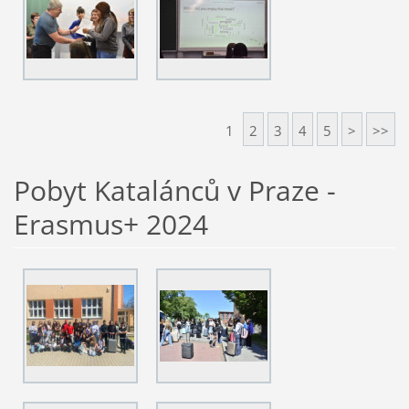
1
2
3
4
5
>
>>
Pobyt Katalánců v Praze -
Erasmus+ 2024