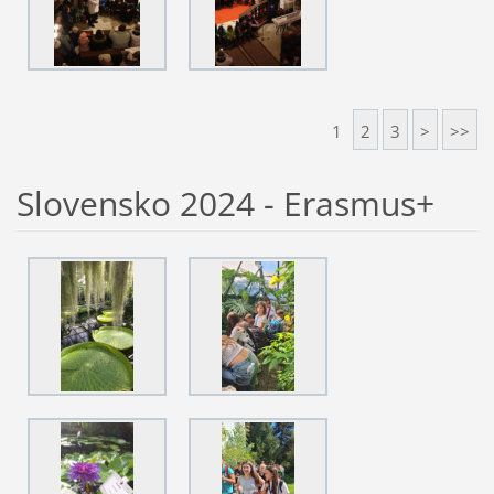
1
2
3
>
>>
Slovensko 2024 - Erasmus+