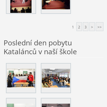
1
2
3
>
>>
Poslední den pobytu
Katalánců v naší škole