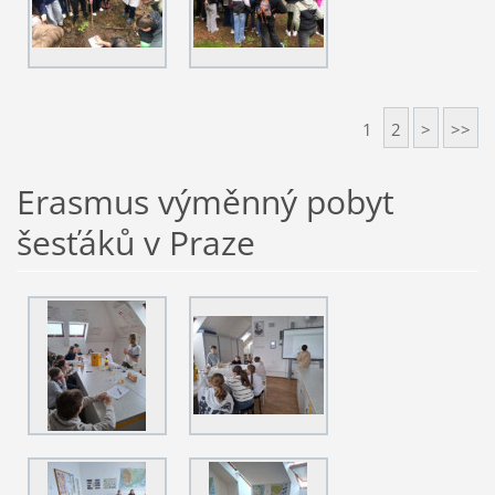
1
2
>
>>
Erasmus výměnný pobyt
šesťáků v Praze