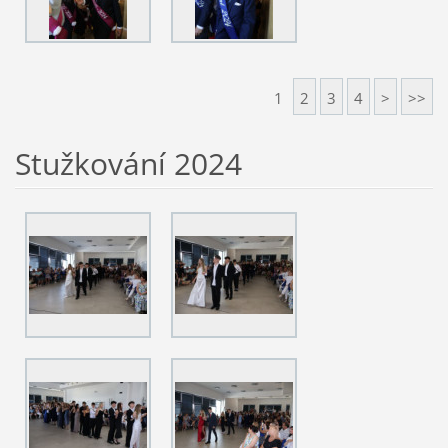
1
2
3
4
>
>>
Stužkování 2024