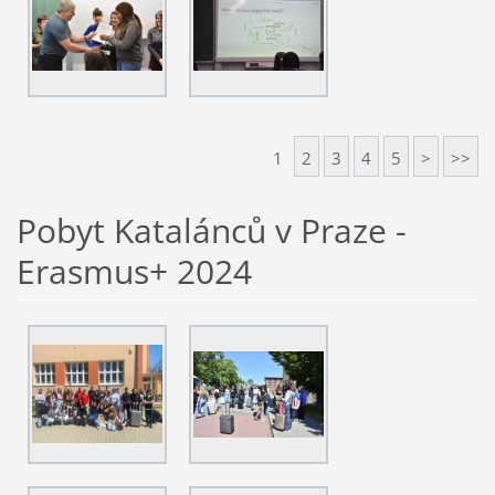
1
2
3
4
5
>
>>
Pobyt Katalánců v Praze -
Erasmus+ 2024