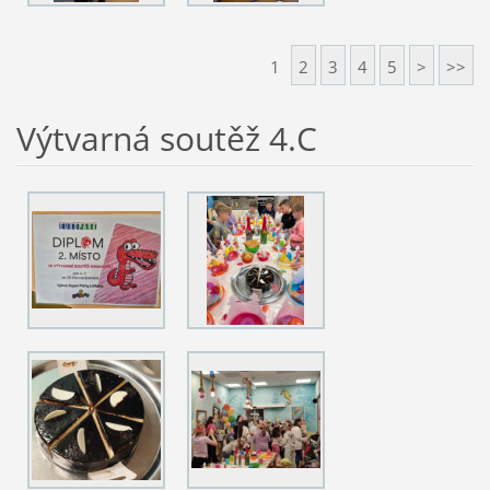
1
2
3
4
5
>
>>
Výtvarná soutěž 4.C