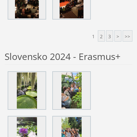
1
2
3
>
>>
Slovensko 2024 - Erasmus+