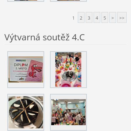
1
2
3
4
5
>
>>
Výtvarná soutěž 4.C