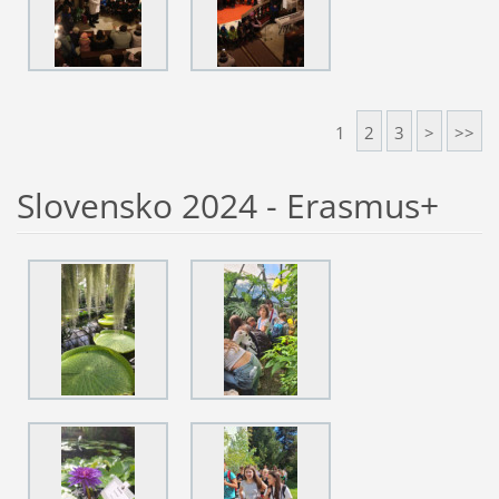
1
2
3
>
>>
Slovensko 2024 - Erasmus+