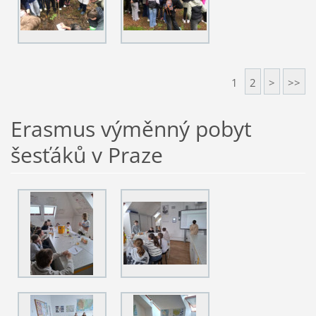
1
2
>
>>
Erasmus výměnný pobyt
šesťáků v Praze