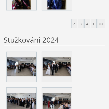
1
2
3
4
>
>>
Stužkování 2024