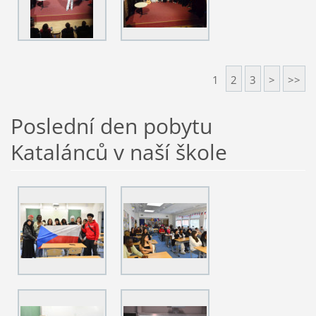
1
2
3
>
>>
Poslední den pobytu
Katalánců v naší škole