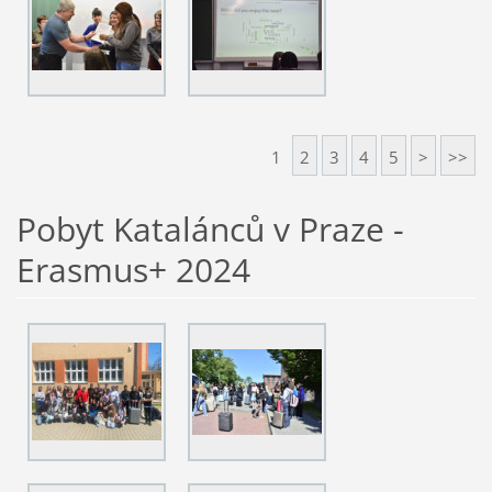
1
2
3
4
5
>
>>
Pobyt Katalánců v Praze -
Erasmus+ 2024