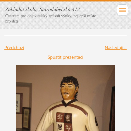
Základní škola, Starodubečská 413
Centrum pro objevitelský způsob výuky, nejlepší místo
pro děti
Předchozí
Následující
Spustit prezentaci