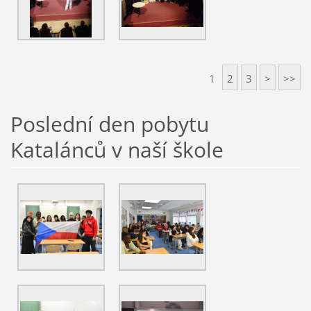
1
2
3
>
>>
Poslední den pobytu
Katalánců v naší škole