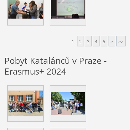
1
2
3
4
5
>
>>
Pobyt Katalánců v Praze -
Erasmus+ 2024