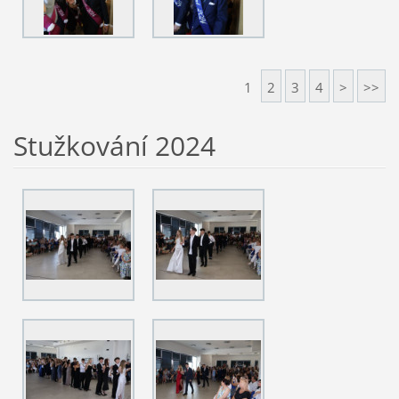
1
2
3
4
>
>>
Stužkování 2024