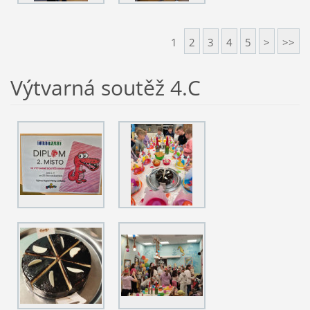
1
2
3
4
5
>
>>
Výtvarná soutěž 4.C