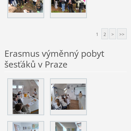
1
2
>
>>
Erasmus výměnný pobyt
šesťáků v Praze