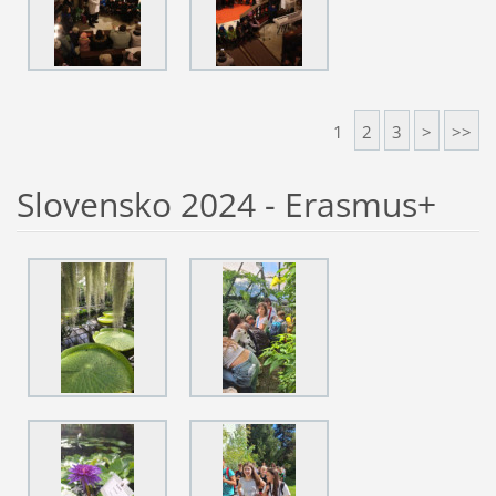
1
2
3
>
>>
Slovensko 2024 - Erasmus+