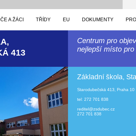
ČE A ŽÁCI
TŘÍDY
EU
DOKUMENTY
PRO
Centrum pro objev
A,
nejlepší místo pro 
Á 413
Základní škola, S
Starodubečská 413, Praha 10 
tel: 272 701 838
reditel@zsdubec.cz
272 701 838