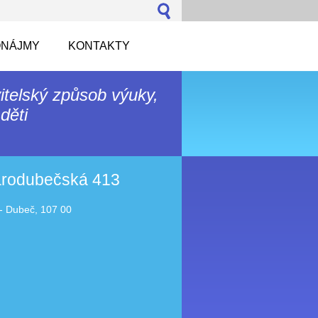
NÁJMY
KONTAKTY
itelský způsob výuky,
děti
tarodubečská 413
- Dubeč, 107 00