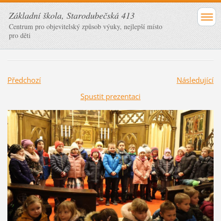
Základní škola, Starodubečská 413
Centrum pro objevitelský způsob výuky, nejlepší místo
pro děti
Předchozí
Následující
Spustit prezentaci