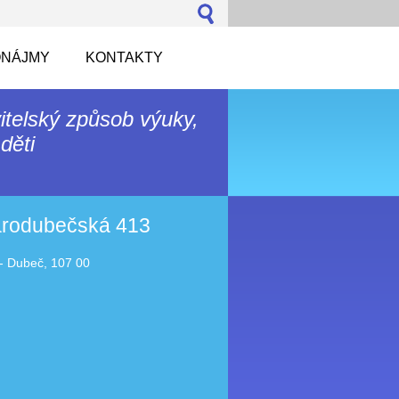
NÁJMY
KONTAKTY
itelský způsob výuky,
děti
tarodubečská 413
- Dubeč, 107 00