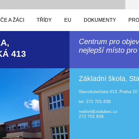
ČE A ŽÁCI
TŘÍDY
EU
DOKUMENTY
PRO
Centrum pro objev
A,
nejlepší místo pro 
Á 413
Základní škola, S
Starodubečská 413, Praha 10 
tel: 272 701 838
reditel@zsdubec.cz
272 701 838