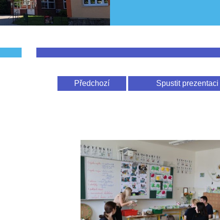
Předchozí
Spustit prezentaci