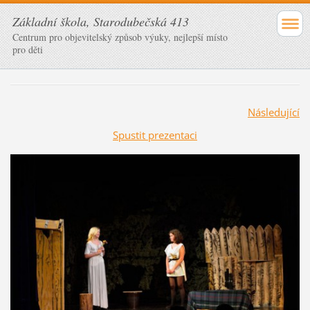
Základní škola, Starodubečská 413
Centrum pro objevitelský způsob výuky, nejlepší místo
pro děti
Následující
Spustit prezentaci