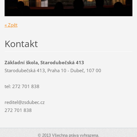
« Zpět
Kontakt
Základní škola, Starodubečská 413
Starodubečská 413, Praha 10 - Dubeč, 107 00
tel: 272 701 838
reditel@zsdubec.cz
272 701 838
© 2013 Všechna práva vyhrazena.