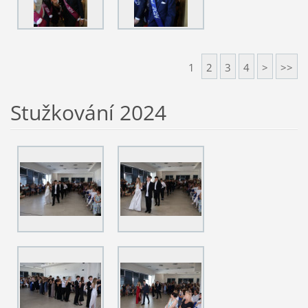
1
2
3
4
>
>>
Stužkování 2024