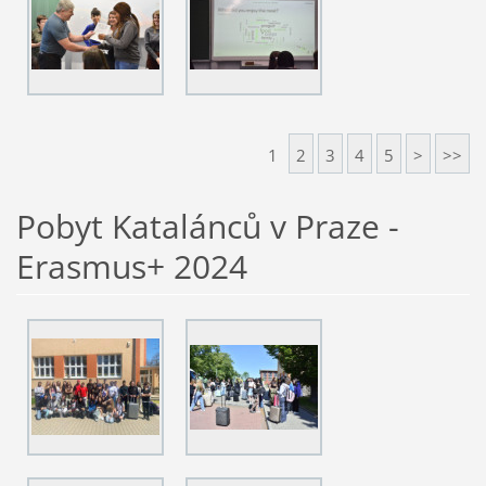
1
2
3
4
5
>
>>
Pobyt Katalánců v Praze -
Erasmus+ 2024