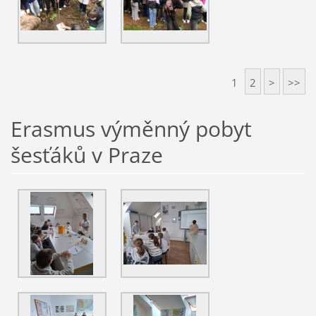
1
2
>
>>
Erasmus výměnný pobyt
šesťáků v Praze