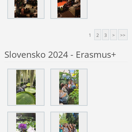
1
2
3
>
>>
Slovensko 2024 - Erasmus+