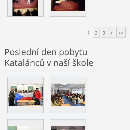
1
2
3
>
>>
Poslední den pobytu
Katalánců v naší škole