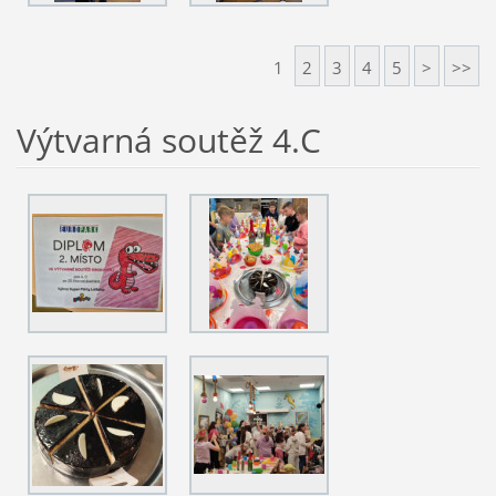
1
2
3
4
5
>
>>
Výtvarná soutěž 4.C