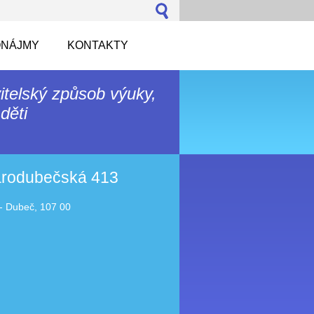
NÁJMY
KONTAKTY
itelský způsob výuky,
děti
tarodubečská 413
- Dubeč, 107 00