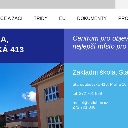
ČE A ŽÁCI
TŘÍDY
EU
DOKUMENTY
PRO
Centrum pro objev
A,
nejlepší místo pro 
Á 413
Základní škola, S
Starodubečská 413, Praha 10 
tel: 272 701 838
reditel@zsdubec.cz
272 701 838