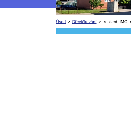
Úvod
>
Dřevíčkování
>
resized_IMG_