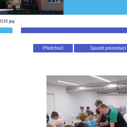
4132.jpg
Předchozí
Spustit prezentaci