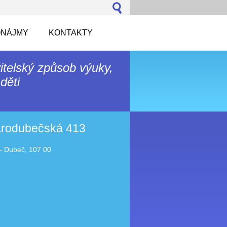
NÁJMY
KONTAKTY
itelský způsob výuky,
děti
tarodubečská 413
- Dubeč, 107 00