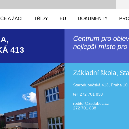
ČE A ŽÁCI
TŘÍDY
EU
DOKUMENTY
PRO
Centrum pro objev
A,
nejlepší místo pro 
Á 413
Základní škola, S
Starodubečská 413, Praha 10 
tel: 272 701 838
reditel@zsdubec.cz
272 701 838