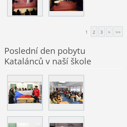
1
2
3
>
>>
Poslední den pobytu
Katalánců v naší škole