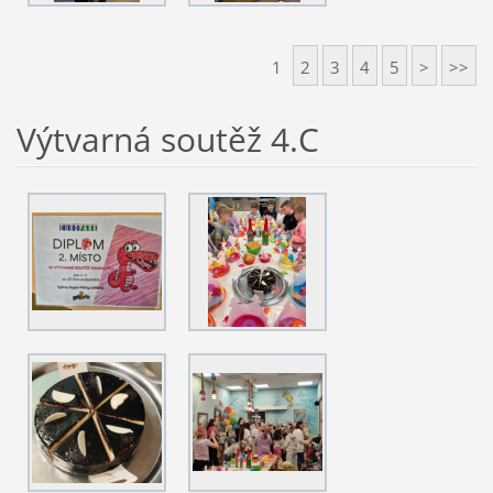
1
2
3
4
5
>
>>
Výtvarná soutěž 4.C