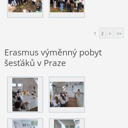
1
2
>
>>
Erasmus výměnný pobyt
šesťáků v Praze