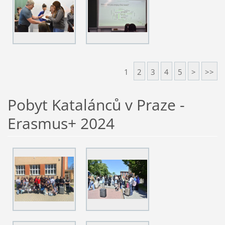
1
2
3
4
5
>
>>
Pobyt Katalánců v Praze -
Erasmus+ 2024