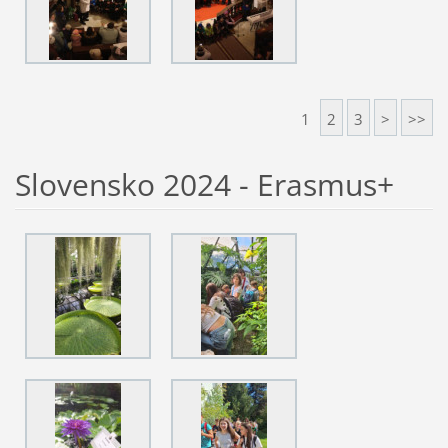
1
2
3
>
>>
Slovensko 2024 - Erasmus+