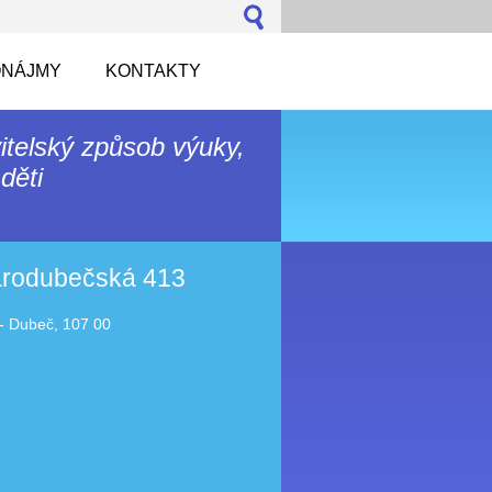
NÁJMY
KONTAKTY
itelský způsob výuky,
děti
tarodubečská 413
- Dubeč, 107 00