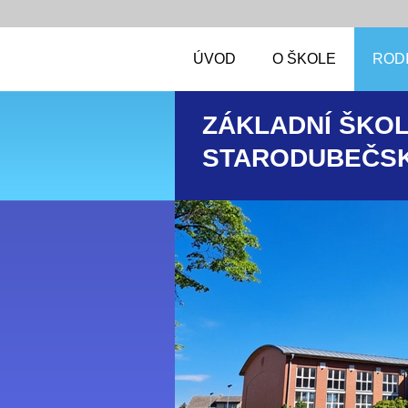
ÚVOD
O ŠKOLE
RODI
ZÁKLADNÍ ŠKOL
STARODUBEČSK