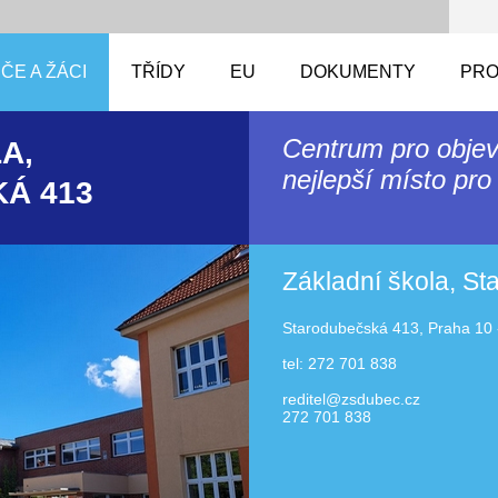
ČE A ŽÁCI
TŘÍDY
EU
DOKUMENTY
PRO
Centrum pro objev
A,
nejlepší místo pro 
Á 413
Základní škola, S
Starodubečská 413, Praha 10 
tel: 272 701 838
reditel@zsdubec.cz
272 701 838