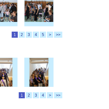
1
2
3
4
5
>
>>
1
2
3
4
>
>>