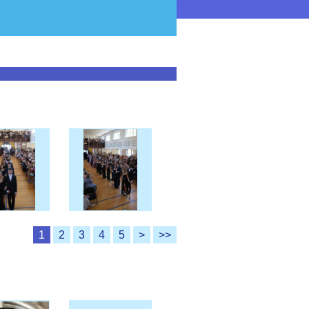
1
2
3
4
5
>
>>