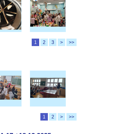
1
2
3
>
>>
1
2
>
>>