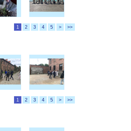
1
2
3
4
5
>
>>
1
2
3
4
5
>
>>