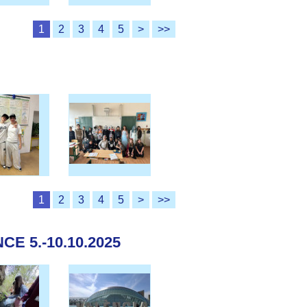
1
2
3
4
5
>
>>
1
2
3
4
5
>
>>
E 5.-10.10.2025