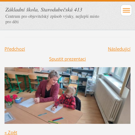
Základní škola, Starodubečská 413
Centrum pro objevitelský způsob výuky, nejlepší místo
pro děti
Předchozí
Následující
Spustit prezentaci
« Zpět