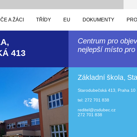
ČE A ŽÁCI
TŘÍDY
EU
DOKUMENTY
PRO
Centrum pro objev
A,
nejlepší místo pro 
Á 413
Základní škola, S
Starodubečská 413, Praha 10 
tel: 272 701 838
reditel@zsdubec.cz
272 701 838