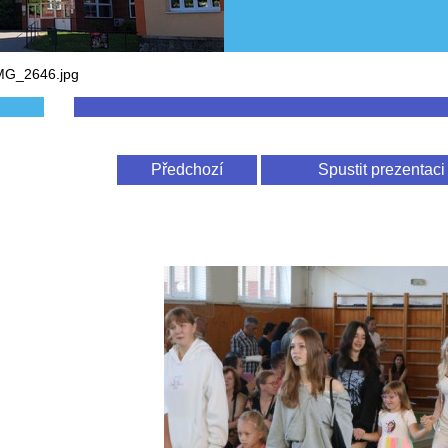
MG_2646.jpg
Předchozí
Spustit prezentaci