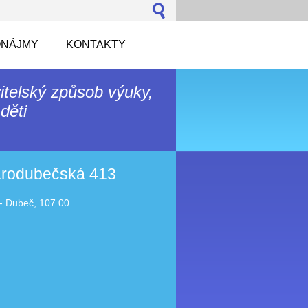
NÁJMY
KONTAKTY
itelský způsob výuky,
děti
tarodubečská 413
- Dubeč, 107 00