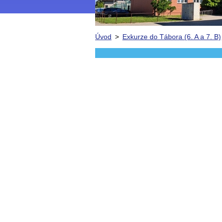
Úvod
>
Exkurze do Tábora (6. A a 7. B)