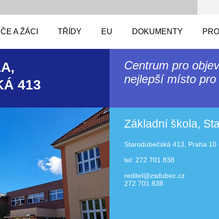
ČE A ŽÁCI
TŘÍDY
EU
DOKUMENTY
PRO
Centrum pro objev
A,
nejlepší místo pro 
Á 413
Základní škola, S
Starodubečská 413, Praha 10 
tel: 272 701 838
reditel@zsdubec.cz
272 701 838