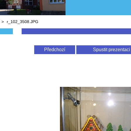
>
r_102_3508.JPG
Předchozí
Spustit prezentaci