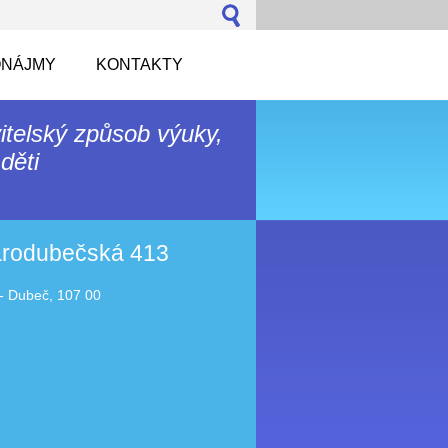
NÁJMY
KONTAKTY
itelský způsob výuky,
děti
tarodubečská 413
- Dubeč, 107 00