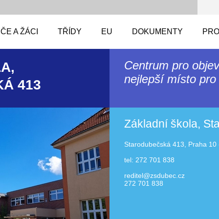
ČE A ŽÁCI
TŘÍDY
EU
DOKUMENTY
PRO
Centrum pro objev
A,
nejlepší místo pro 
Á 413
Základní škola, S
Starodubečská 413, Praha 10 
tel: 272 701 838
reditel@zsdubec.cz
272 701 838