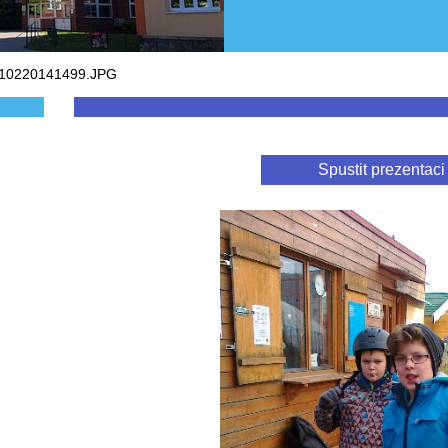
110220141499.JPG
Spustit prezentaci