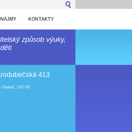
NÁJMY
KONTAKTY
itelský způsob výuky,
děti
tarodubečská 413
- Dubeč, 107 00