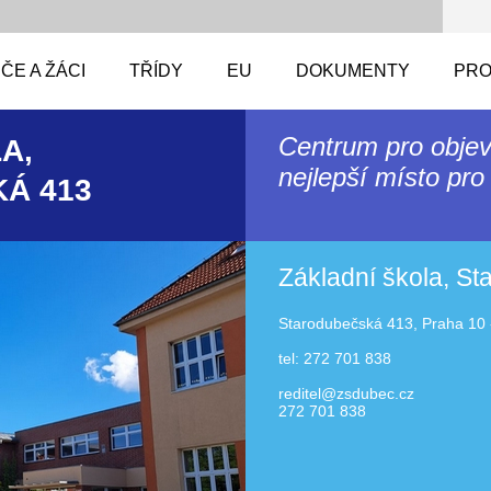
ČE A ŽÁCI
TŘÍDY
EU
DOKUMENTY
PRO
Centrum pro objev
A,
nejlepší místo pro 
Á 413
Základní škola, S
Starodubečská 413, Praha 10 
tel: 272 701 838
reditel@zsdubec.cz
272 701 838