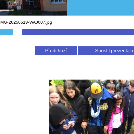
lIMG-20250519-WA0007.jpg
Předchozí
Spustit prezentaci