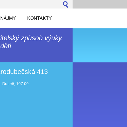
NÁJMY
KONTAKTY
itelský způsob výuky,
děti
tarodubečská 413
- Dubeč, 107 00