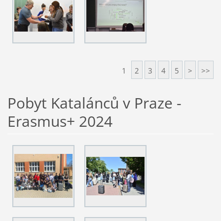
1
2
3
4
5
>
>>
Pobyt Katalánců v Praze -
Erasmus+ 2024