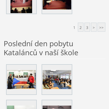
1
2
3
>
>>
Poslední den pobytu
Katalánců v naší škole