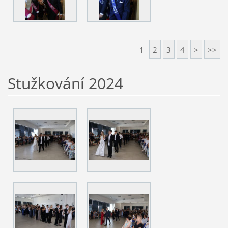
1
2
3
4
>
>>
Stužkování 2024