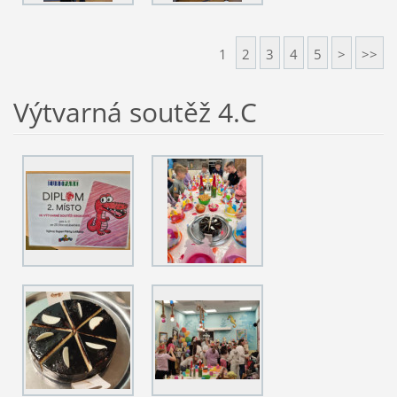
1
2
3
4
5
>
>>
Výtvarná soutěž 4.C