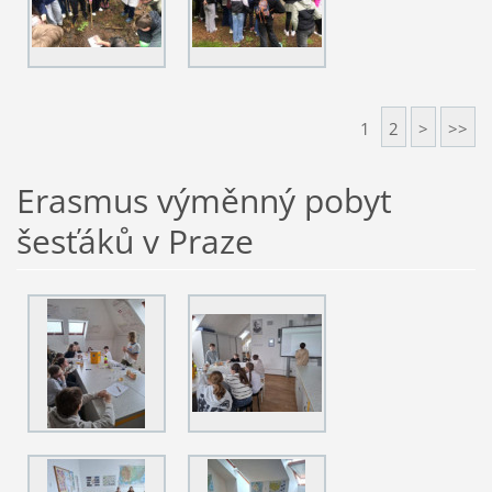
1
2
>
>>
Erasmus výměnný pobyt
šesťáků v Praze