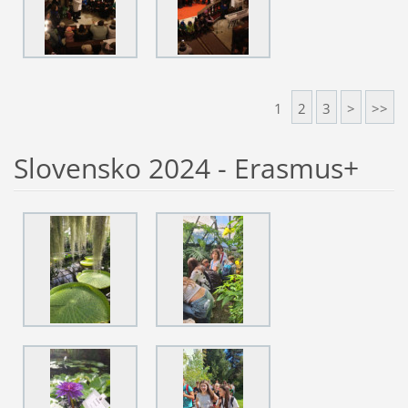
1
2
3
>
>>
Slovensko 2024 - Erasmus+