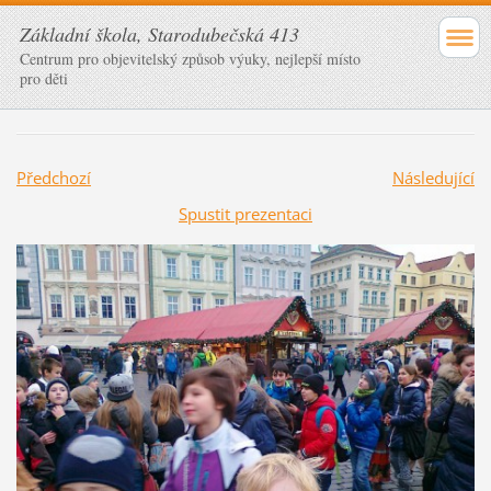
Základní škola, Starodubečská 413
Centrum pro objevitelský způsob výuky, nejlepší místo
pro děti
Předchozí
Následující
Spustit prezentaci