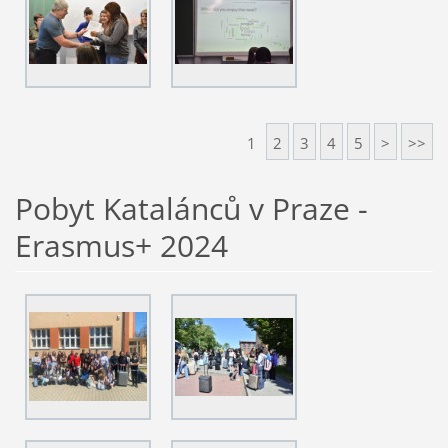
1
2
3
4
5
>
>>
Pobyt Katalánců v Praze -
Erasmus+ 2024