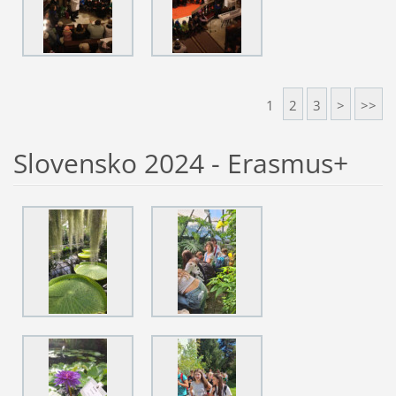
1
2
3
>
>>
Slovensko 2024 - Erasmus+