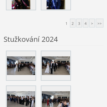
1
2
3
4
>
>>
Stužkování 2024