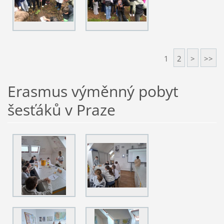
1
2
>
>>
Erasmus výměnný pobyt
šesťáků v Praze