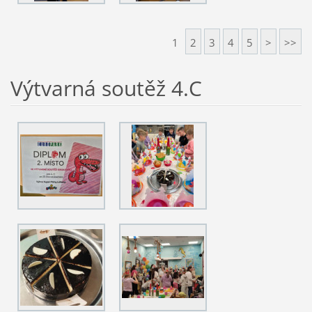
1
2
3
4
5
>
>>
Výtvarná soutěž 4.C