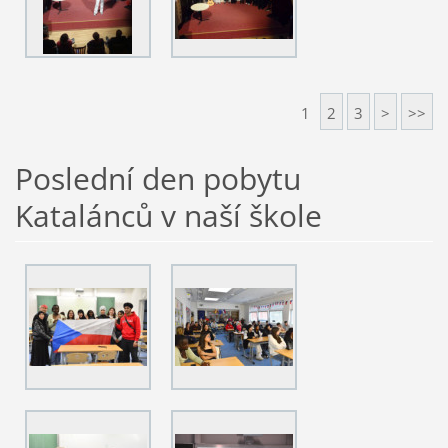
1
2
3
>
>>
Poslední den pobytu
Katalánců v naší škole