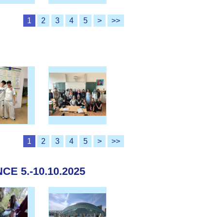
1
2
3
4
5
>
>>
1
2
3
4
5
>
>>
E 5.-10.10.2025