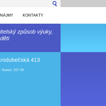
NÁJMY
KONTAKTY
itelský způsob výuky,
děti
tarodubečská 413
- Dubeč, 107 00