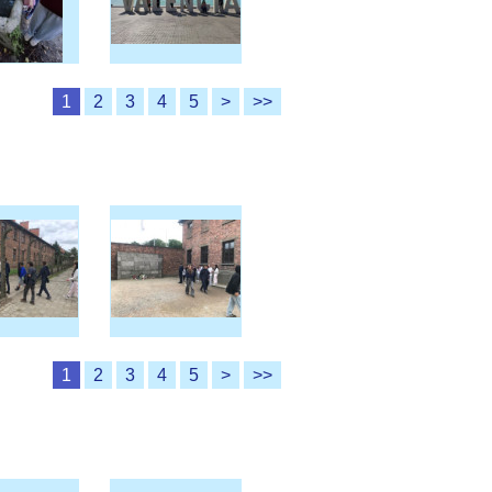
1
2
3
4
5
>
>>
1
2
3
4
5
>
>>