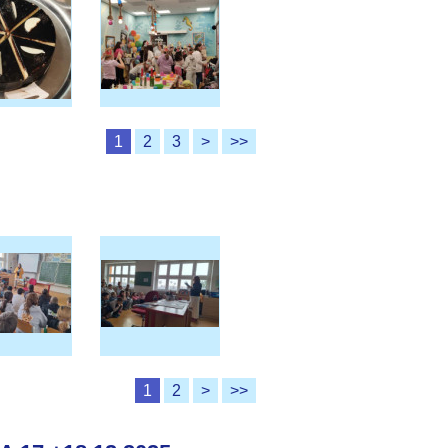
1
2
3
>
>>
1
2
>
>>