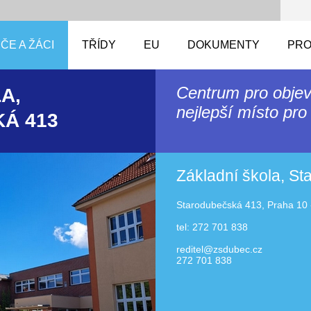
ČE A ŽÁCI
TŘÍDY
EU
DOKUMENTY
PRO
Centrum pro objev
A,
nejlepší místo pro 
Á 413
Základní škola, S
Starodubečská 413, Praha 10 
tel: 272 701 838
reditel@zsdubec.cz
272 701 838