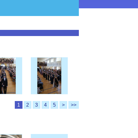
1
2
3
4
5
>
>>