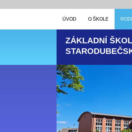
ÚVOD
O ŠKOLE
RODI
ZÁKLADNÍ ŠKOL
STARODUBEČSK