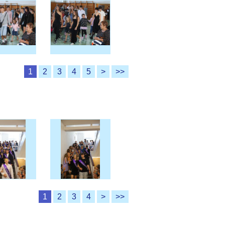
1
2
3
4
5
>
>>
1
2
3
4
>
>>