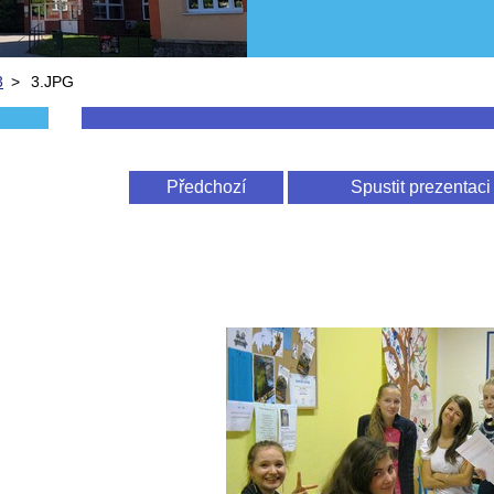
3
>
3.JPG
Předchozí
Spustit prezentaci