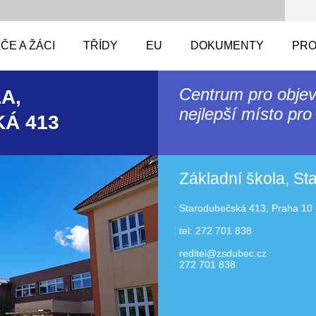
ČE A ŽÁCI
TŘÍDY
EU
DOKUMENTY
PRO
Centrum pro objev
A,
nejlepší místo pro 
Á 413
Základní škola, S
Starodubečská 413, Praha 10 
tel: 272 701 838
reditel@zsdubec.cz
272 701 838