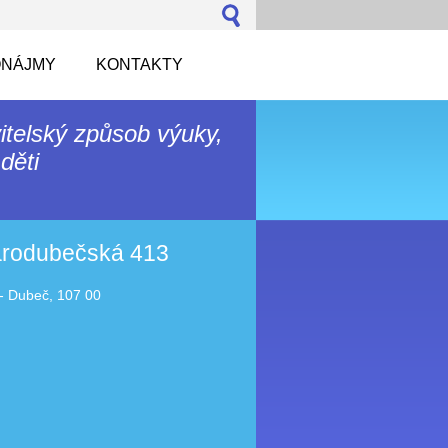
NÁJMY
KONTAKTY
itelský způsob výuky,
děti
tarodubečská 413
- Dubeč, 107 00