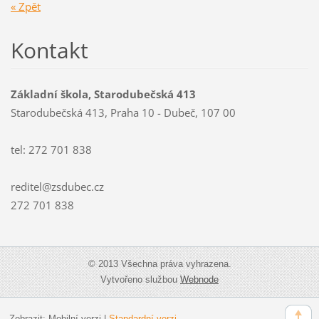
« Zpět
Kontakt
Základní škola, Starodubečská 413
Starodubečská 413, Praha 10 - Dubeč, 107 00
tel: 272 701 838
reditel@zsdubec.cz
272 701 838
© 2013 Všechna práva vyhrazena.
Vytvořeno službou
Webnode
Zobrazit:
Mobilní verzi
|
Standardní verzi