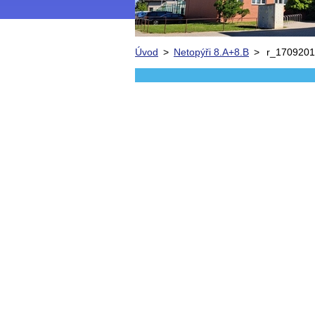
Úvod
>
Netopýři 8.A+8.B
>
r_170920