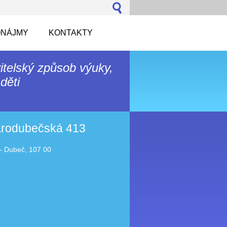
NÁJMY
KONTAKTY
itelský způsob výuky,
děti
tarodubečská 413
- Dubeč, 107 00