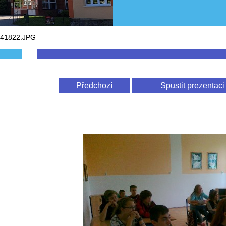
141822.JPG
Předchozí
Spustit prezentaci