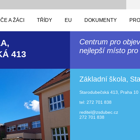
ČE A ŽÁCI
TŘÍDY
EU
DOKUMENTY
PRO
Centrum pro objev
A,
nejlepší místo pro 
Á 413
Základní škola, S
Starodubečská 413, Praha 10 
tel: 272 701 838
reditel@zsdubec.cz
272 701 838