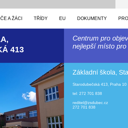
ČE A ŽÁCI
TŘÍDY
EU
DOKUMENTY
PRO
Centrum pro objev
A,
nejlepší místo pro 
Á 413
Základní škola, S
Starodubečská 413, Praha 10 
tel: 272 701 838
reditel@zsdubec.cz
272 701 838