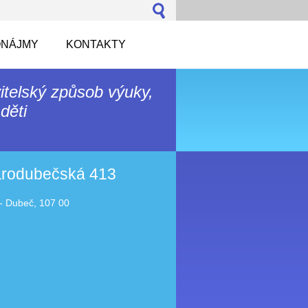
NÁJMY
KONTAKTY
itelský způsob výuky,
děti
tarodubečská 413
- Dubeč, 107 00