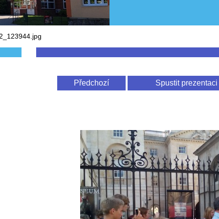
_123944.jpg
Předchozí
Spustit prezentaci