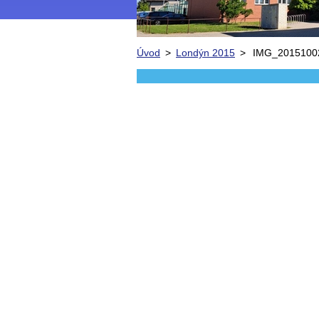
Úvod
>
Londýn 2015
>
IMG_20151002