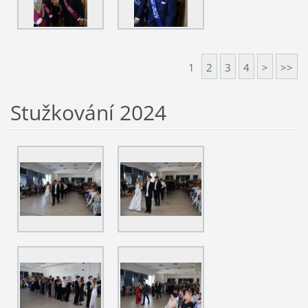
1
2
3
4
>
>>
Stužkování 2024