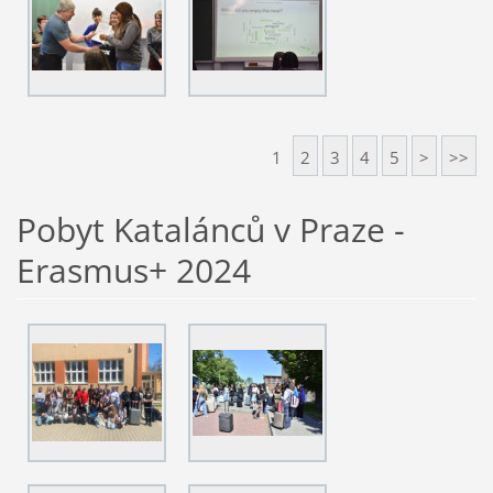
1
2
3
4
5
>
>>
Pobyt Katalánců v Praze -
Erasmus+ 2024