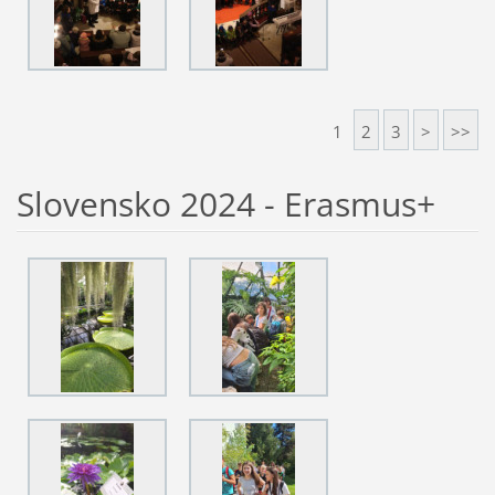
1
2
3
>
>>
Slovensko 2024 - Erasmus+