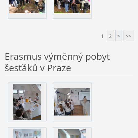
1
2
>
>>
Erasmus výměnný pobyt
šesťáků v Praze