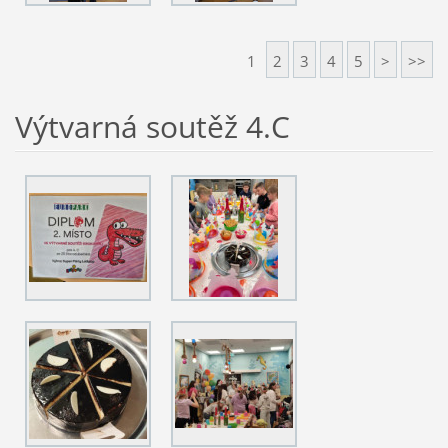
1
2
3
4
5
>
>>
Výtvarná soutěž 4.C