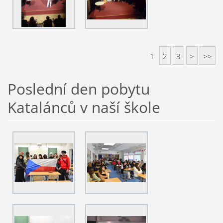
1
2
3
>
>>
Poslední den pobytu
Katalánců v naší škole