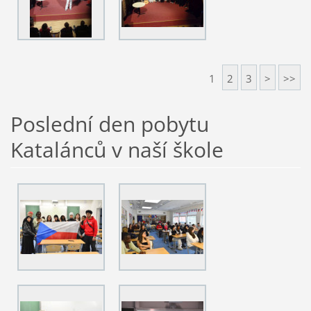
1
2
3
>
>>
Poslední den pobytu
Katalánců v naší škole