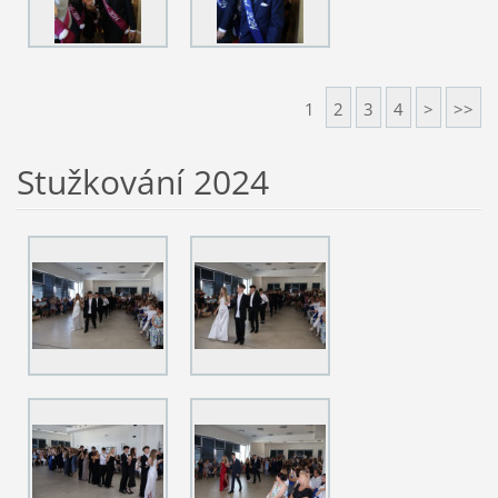
1
2
3
4
>
>>
Stužkování 2024