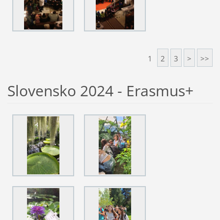
1
2
3
>
>>
Slovensko 2024 - Erasmus+