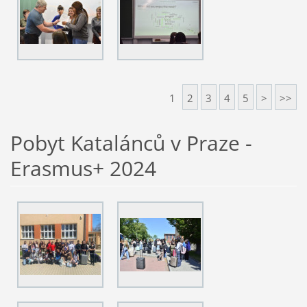
1
2
3
4
5
>
>>
Pobyt Katalánců v Praze -
Erasmus+ 2024