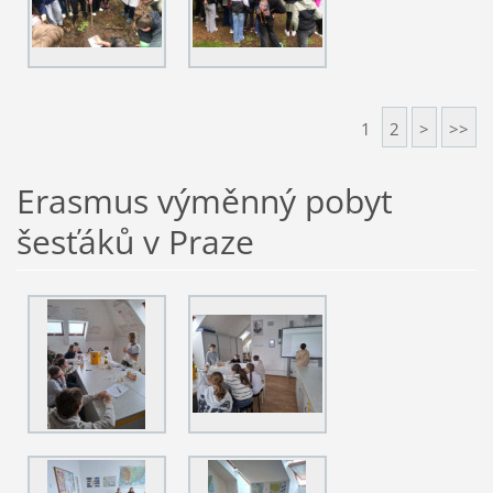
1
2
>
>>
Erasmus výměnný pobyt
šesťáků v Praze