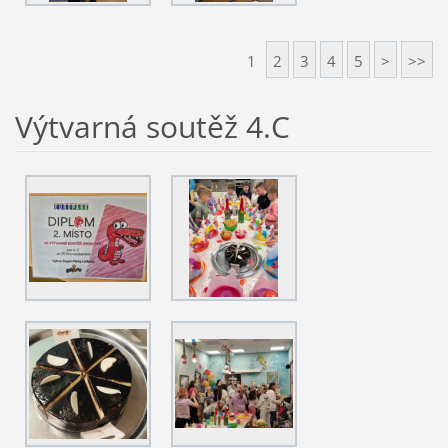
1
2
3
4
5
>
>>
Výtvarná soutěž 4.C