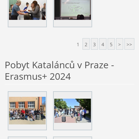
1
2
3
4
5
>
>>
Pobyt Katalánců v Praze -
Erasmus+ 2024