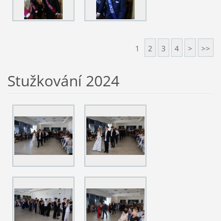
1
2
3
4
>
>>
Stužkování 2024