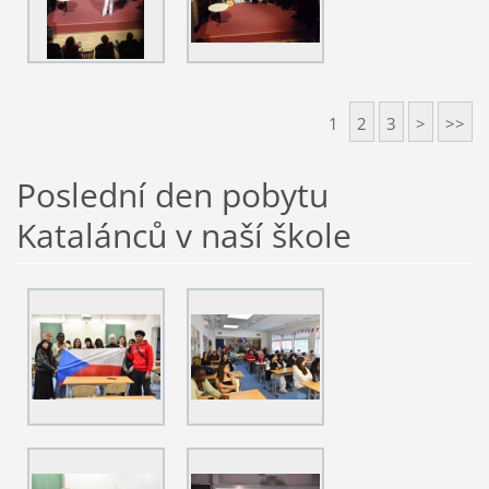
1
2
3
>
>>
Poslední den pobytu
Katalánců v naší škole