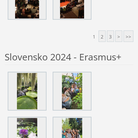
1
2
3
>
>>
Slovensko 2024 - Erasmus+