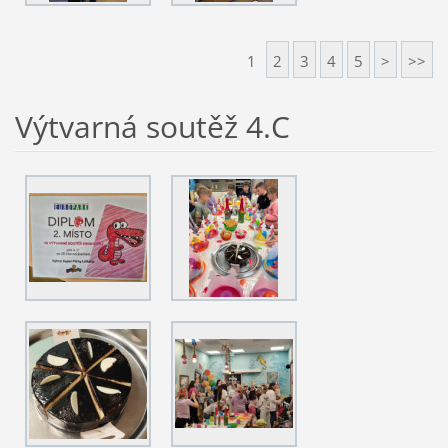
1
2
3
4
5
>
>>
Výtvarná soutěž 4.C