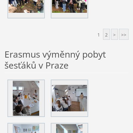
1
2
>
>>
Erasmus výměnný pobyt
šesťáků v Praze