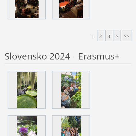
1
2
3
>
>>
Slovensko 2024 - Erasmus+