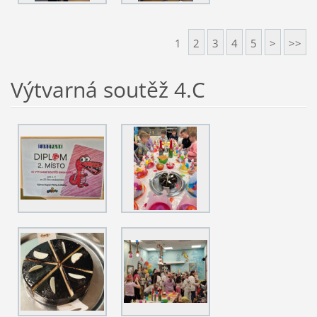
1
2
3
4
5
>
>>
Výtvarná soutěž 4.C