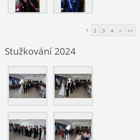
1
2
3
4
>
>>
Stužkování 2024