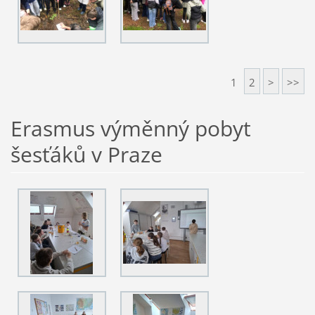
1
2
>
>>
Erasmus výměnný pobyt
šesťáků v Praze