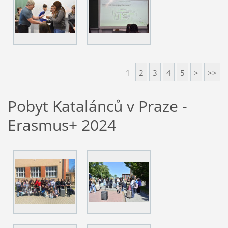
1
2
3
4
5
>
>>
Pobyt Katalánců v Praze -
Erasmus+ 2024