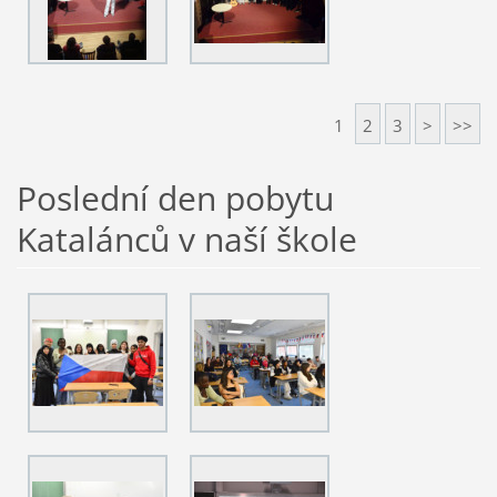
1
2
3
>
>>
Poslední den pobytu
Katalánců v naší škole