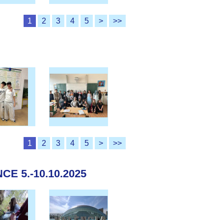
1
2
3
4
5
>
>>
1
2
3
4
5
>
>>
E 5.-10.10.2025