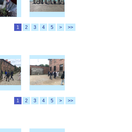
1
2
3
4
5
>
>>
1
2
3
4
5
>
>>