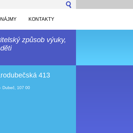
NÁJMY
KONTAKTY
itelský způsob výuky,
děti
tarodubečská 413
- Dubeč, 107 00