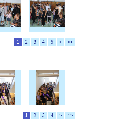
1
2
3
4
5
>
>>
1
2
3
4
>
>>