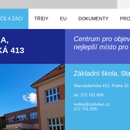
ČE A ŽÁCI
TŘÍDY
EU
DOKUMENTY
PRO
Centrum pro objev
A,
nejlepší místo pro 
Á 413
Základní škola, S
Starodubečská 413, Praha 10 
tel: 272 701 838
reditel@zsdubec.cz
272 701 838