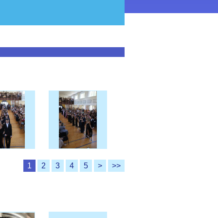
1
2
3
4
5
>
>>