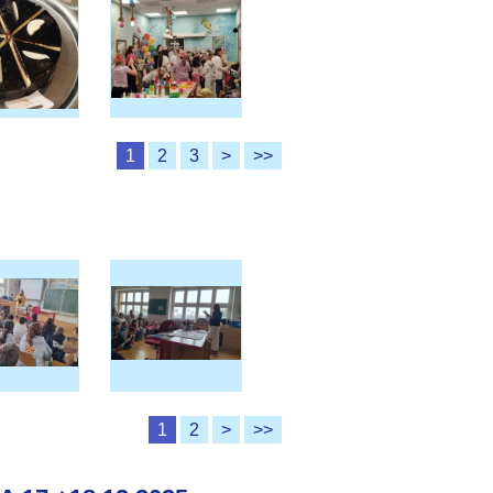
1
2
3
>
>>
1
2
>
>>