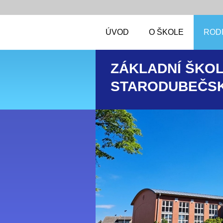
ÚVOD
O ŠKOLE
RODI
ZÁKLADNÍ ŠKOL
STARODUBEČSK