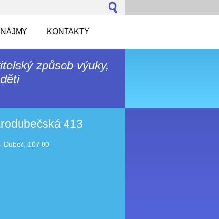
NÁJMY
KONTAKTY
itelský způsob výuky,
děti
tarodubečská 413
- Dubeč, 107 00