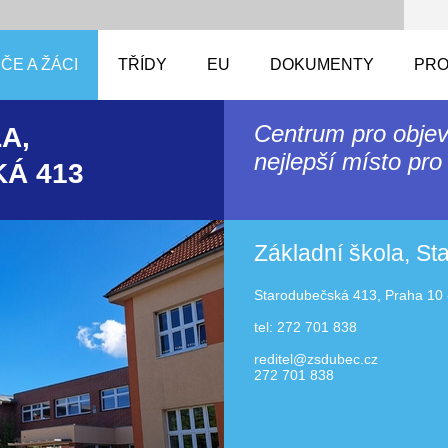
ČE A ŽÁCI
TŘÍDY
EU
DOKUMENTY
PRO
Centrum pro objev
A,
nejlepší místo pro 
Á 413
Základní škola, S
Starodubečská 413, Praha 10 
tel: 272 701 838
reditel@zsdubec.cz
272 701 838