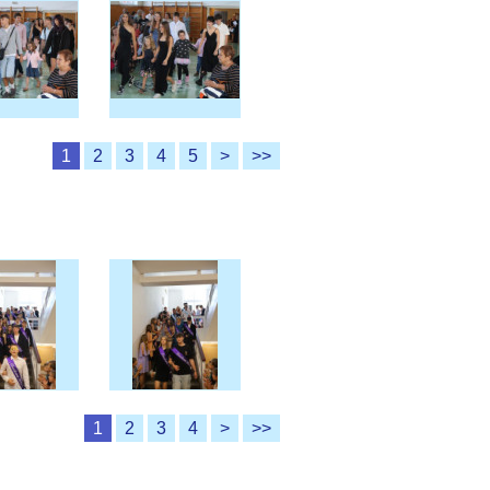
1
2
3
4
5
>
>>
1
2
3
4
>
>>