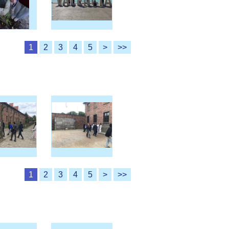
1
2
3
4
5
>
>>
1
2
3
4
5
>
>>