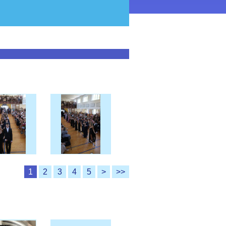
1
2
3
4
5
>
>>