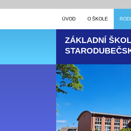
ÚVOD
O ŠKOLE
RODI
ZÁKLADNÍ ŠKOL
STARODUBEČSK