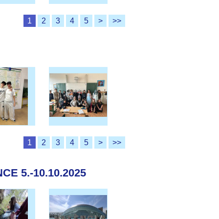
1
2
3
4
5
>
>>
1
2
3
4
5
>
>>
E 5.-10.10.2025