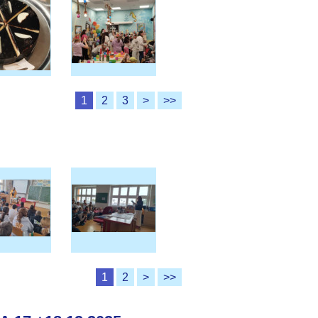
1
2
3
>
>>
1
2
>
>>